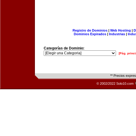
Registro de Dominios
|
Web Hosting
|
D
Dominios Expirados
|
Industrias
|
Indu
Categorías de Dominio:
[Pág. princi
** Precios expre
© 2002/2022 Solo10.com