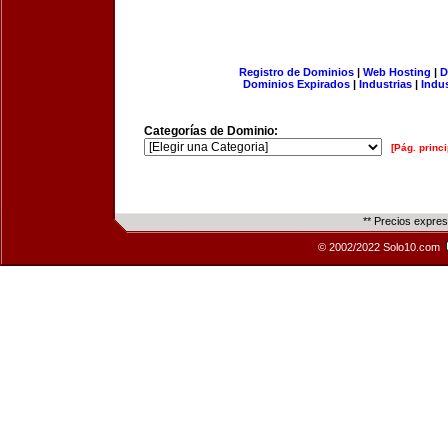
Registro de Dominios
|
Web Hosting
|
D
Dominios Expirados
|
Industrias
|
Indu
Categorías de Dominio:
[Pág. princi
** Precios expre
© 2002/2022 Solo10.com