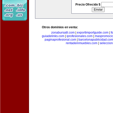
Precio Ofrecido $
Otros dominios en venta:
zonabursatil.com
|
exportimportguide.com
|
f
guiadelinks.com
|
iprofesionales.com
|
maspromoci
paginaprofesional.com
|
barcelonapublicidad.co
rentadeinmuebles.com
|
seleccio