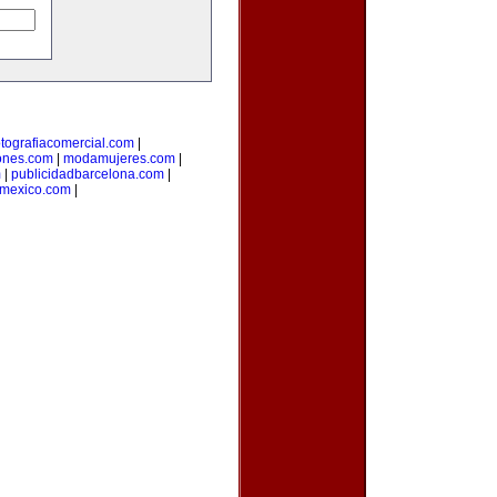
otografiacomercial.com
|
ones.com
|
modamujeres.com
|
m
|
publicidadbarcelona.com
|
nmexico.com
|