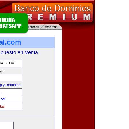
al.com
 puesto en Venta
NAL.COM
com
g y Dominios
!
.com
tas