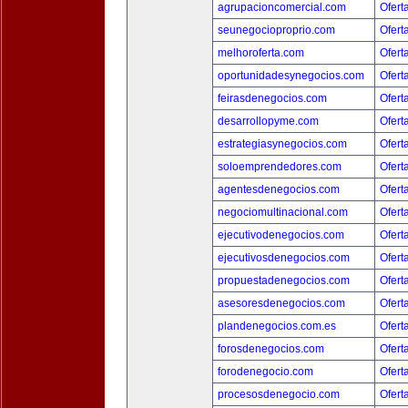
agrupacioncomercial.com
Ofert
seunegocioproprio.com
Ofert
melhoroferta.com
Ofert
oportunidadesynegocios.com
Ofert
feirasdenegocios.com
Ofert
desarrollopyme.com
Ofert
estrategiasynegocios.com
Ofert
soloemprendedores.com
Ofert
agentesdenegocios.com
Ofert
negociomultinacional.com
Ofert
ejecutivodenegocios.com
Ofert
ejecutivosdenegocios.com
Ofert
propuestadenegocios.com
Ofert
asesoresdenegocios.com
Ofert
plandenegocios.com.es
Ofert
forosdenegocios.com
Ofert
forodenegocio.com
Ofert
procesosdenegocio.com
Ofert