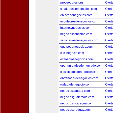
proveedores.org
Ofert
catalogoscomerciales.com
Ofert
enlacedenegocios.com
Ofert
impulsoresdenegocios.com
Ofert
internetynegocios.com
Ofert
negociosconchina.com
Ofert
seminariosdenegocios.com
Ofert
equipodenegocios.com
Ofert
clicknegocio.com
Ofert
exitoenlosnegocios.com
Ofert
oportunidadesdemercado.com
Ofert
clasificadosdenegocios.com
Ofert
entrenadordenegocios.com
Ofert
rodadadenegocio.com
Ofert
negocioscanada.com
Ofert
negociosguatemala.com
Ofert
negociosnicaragua.com
Ofert
negociosuruguay.com
Ofert