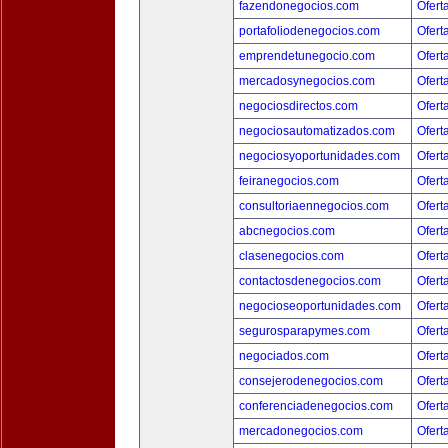
fazendonegocios.com
Ofert
portafoliodenegocios.com
Ofert
emprendetunegocio.com
Ofert
mercadosynegocios.com
Ofert
negociosdirectos.com
Ofert
negociosautomatizados.com
Ofert
negociosyoportunidades.com
Ofert
feiranegocios.com
Ofert
consultoriaennegocios.com
Ofert
abcnegocios.com
Ofert
clasenegocios.com
Ofert
contactosdenegocios.com
Ofert
negocioseoportunidades.com
Ofert
segurosparapymes.com
Ofert
negociados.com
Ofert
consejerodenegocios.com
Ofert
conferenciadenegocios.com
Ofert
mercadonegocios.com
Ofert