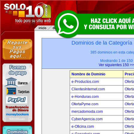
Dominios de la Categoría
385 dominios en esta categ
Mostrando 1 de 150
Ver siguientes 150 >>
Nombre de Dominio
Preci
e-Productos.com
Ofert
ClientesInternet.com
Ofert
e-Honduras.com
Ofert
OfertaPyme.com
Ofert
mercadomoda.com
Ofert
CyberAgencia.com
Ofert
e-Oficina.com
Ofert