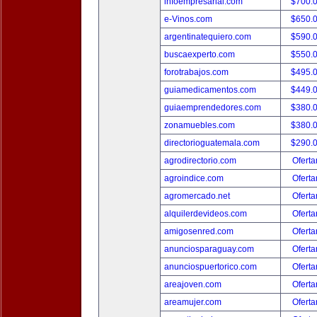
infoempresarial.com
$700.
e-Vinos.com
$650.
argentinatequiero.com
$590.
buscaexperto.com
$550.
forotrabajos.com
$495.
guiamedicamentos.com
$449.
guiaemprendedores.com
$380.
zonamuebles.com
$380.
directorioguatemala.com
$290.
agrodirectorio.com
Oferta
agroindice.com
Oferta
agromercado.net
Oferta
alquilerdevideos.com
Oferta
amigosenred.com
Oferta
anunciosparaguay.com
Oferta
anunciospuertorico.com
Oferta
areajoven.com
Oferta
areamujer.com
Oferta