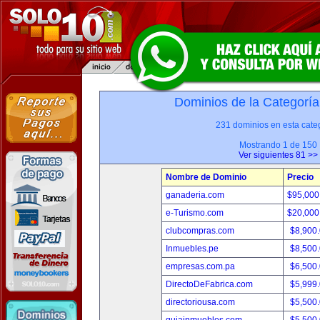
Dominios de la Categoría
231 dominios en esta categ
Mostrando 1 de 150
Ver siguientes 81 >>
Nombre de Dominio
Precio
ganaderia.com
$95,000
e-Turismo.com
$20,000
clubcompras.com
$8,900
Inmuebles.pe
$8,500
empresas.com.pa
$6,500
DirectoDeFabrica.com
$5,999
directoriousa.com
$5,500