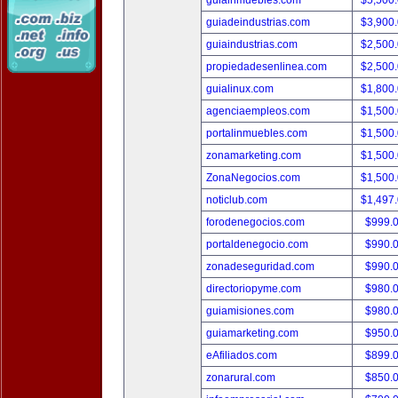
guiainmuebles.com
$5,500
guiadeindustrias.com
$3,900
guiaindustrias.com
$2,500
propiedadesenlinea.com
$2,500
guialinux.com
$1,800
agenciaempleos.com
$1,500
portalinmuebles.com
$1,500
zonamarketing.com
$1,500
ZonaNegocios.com
$1,500
noticlub.com
$1,497
forodenegocios.com
$999.
portaldenegocio.com
$990.
zonadeseguridad.com
$990.
directoriopyme.com
$980.
guiamisiones.com
$980.
guiamarketing.com
$950.
eAfiliados.com
$899.
zonarural.com
$850.