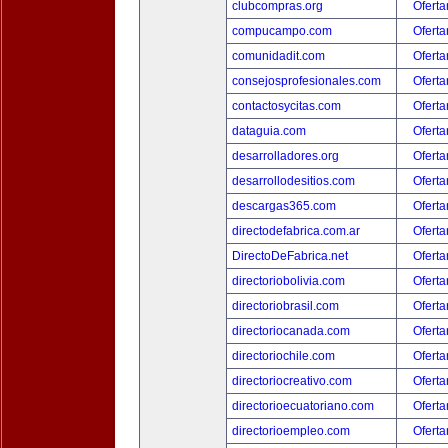
clubcompras.org
Oferta
compucampo.com
Oferta
comunidadit.com
Oferta
consejosprofesionales.com
Oferta
contactosycitas.com
Oferta
dataguia.com
Oferta
desarrolladores.org
Oferta
desarrollodesitios.com
Oferta
descargas365.com
Oferta
directodefabrica.com.ar
Oferta
DirectoDeFabrica.net
Oferta
directoriobolivia.com
Oferta
directoriobrasil.com
Oferta
directoriocanada.com
Oferta
directoriochile.com
Oferta
directoriocreativo.com
Oferta
directorioecuatoriano.com
Oferta
directorioempleo.com
Oferta