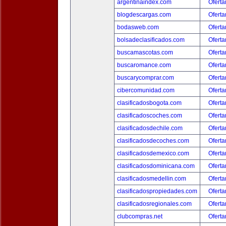
argentinaindex.com
Oferta
blogdescargas.com
Oferta
bodasweb.com
Oferta
bolsadeclasificados.com
Oferta
buscamascotas.com
Oferta
buscaromance.com
Oferta
buscarycomprar.com
Oferta
cibercomunidad.com
Oferta
clasificadosbogota.com
Oferta
clasificadoscoches.com
Oferta
clasificadosdechile.com
Oferta
clasificadosdecoches.com
Oferta
clasificadosdemexico.com
Oferta
clasificadosdominicana.com
Oferta
clasificadosmedellin.com
Oferta
clasificadospropiedades.com
Oferta
clasificadosregionales.com
Oferta
clubcompras.net
Oferta